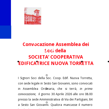
Soc. Coop.
Edif. NUOVA
Convocazione Assemblea dei
TORRETTA
Soci della
SOCIETA’ COOPERATIVA
Chi
Le Costruzioni
Come
EDIFICATRICE NUOVA TORRETTA
Siamo
Tor 1
Diventare
I Signori Soci della Soc. Coop. Edif. Nuova Torretta,
con sede legale in Sesto San Giovanni, sono convocati
Tor 2
Soci
in Assemblea Ordinaria, che si terrà,
in prima
convocazione,
il giorno 30 Aprile 2026 alle ore 08.00
presso la sede Amministrativa di Via dei Partigiani, 84
Tor 3
a Sesto San Giovanni. Qualora mancasse il numero