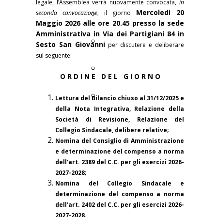
legale, l’Assemblea verrà nuovamente convocata,
in
Mercoledì 20
Tor 4
seconda convocazione
, il giorno
Maggio 2026 alle ore 20.45 presso la sede
Amministrativa in Via dei Partigiani 84 in
Tor 5
Sesto San Giovanni
per discutere e deliberare
sul seguente:
Tor 6
O R D I N E D E L G I O R N O
Domanda
Lettura del Bilancio chiuso al 31/12/2025 e
della Nota Integrativa, Relazione della
Società di Revisione, Relazione del
graduatoria
Collegio Sindacale, delibere relative;
Nomina del Consiglio di Amministrazione
e determinazione del compenso a norma
dell’art. 2389 del C.C. per gli esercizi 2026-
2027-2028;
Nomina del Collegio Sindacale e
determinazione del compenso a norma
dell’art. 2402 del C.C. per gli esercizi 2026-
2027-2028.