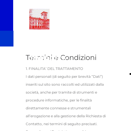
Soc. Coop.
Edif. NUOVA
Termini e Condizioni
TORRETTA
1. FINALITA’ DEL TRATTAMENTO
Chi
Le Costruzioni
Come
I dati personali (di seguito per brevità “Dati”)
inseriti sul sito sono raccolti ed utilizzati dalla
Siamo
Tor 1
Diventare
società, anche per tramite di strumenti e
procedure informatiche, per le finalità
Tor 2
Soci
direttamente connesse e strumentali
all’erogazione e alla gestione della Richiesta di
Tor 3
Contatto, nei termini di seguito precisati.