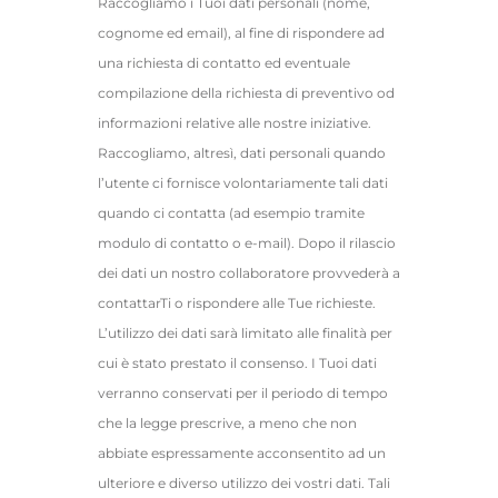
Raccogliamo i Tuoi dati personali (nome,
Tor 4
cognome ed email), al fine di rispondere ad
una richiesta di contatto ed eventuale
Tor 5
compilazione della richiesta di preventivo od
informazioni relative alle nostre iniziative.
Tor 6
Raccogliamo, altresì, dati personali quando
l’utente ci fornisce volontariamente tali dati
quando ci contatta (ad esempio tramite
Domanda
modulo di contatto o e-mail). Dopo il rilascio
dei dati un nostro collaboratore provvederà a
graduatoria
contattarTi o rispondere alle Tue richieste.
L’utilizzo dei dati sarà limitato alle finalità per
cui è stato prestato il consenso. I Tuoi dati
verranno conservati per il periodo di tempo
che la legge prescrive, a meno che non
abbiate espressamente acconsentito ad un
ulteriore e diverso utilizzo dei vostri dati. Tali